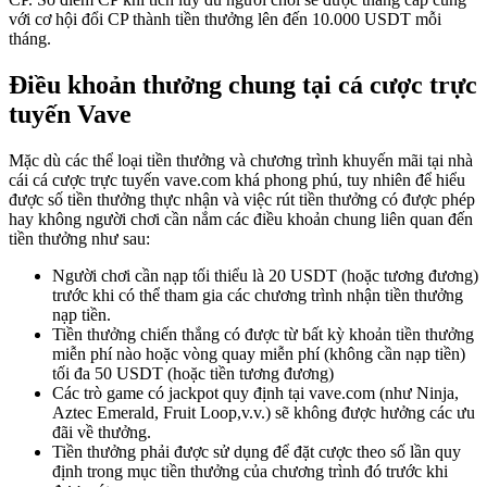
với cơ hội đổi CP thành tiền thưởng lên đến 10.000 USDT mỗi
tháng.
Điều khoản thưởng chung tại cá cược trực
tuyến Vave
Mặc dù các thể loại tiền thưởng và chương trình khuyến mãi tại nhà
cái cá cược trực tuyến vave.com khá phong phú, tuy nhiên để hiểu
được số tiền thưởng thực nhận và việc rút tiền thưởng có được phép
hay không người chơi cần nắm các điều khoản chung liên quan đến
tiền thưởng như sau:
Người chơi cần nạp tối thiểu là 20 USDT (hoặc tương đương)
trước khi có thể tham gia các chương trình nhận tiền thưởng
nạp tiền.
Tiền thưởng chiến thắng có được từ bất kỳ khoản tiền thưởng
miễn phí nào hoặc vòng quay miễn phí (không cần nạp tiền)
tối đa 50 USDT (hoặc tiền tương đương)
Các trò game có jackpot quy định tại vave.com (như Ninja,
Aztec Emerald, Fruit Loop,v.v.) sẽ không được hưởng các ưu
đãi về thưởng.
Tiền thưởng phải được sử dụng để đặt cược theo số lần quy
định trong mục tiền thưởng của chương trình đó trước khi