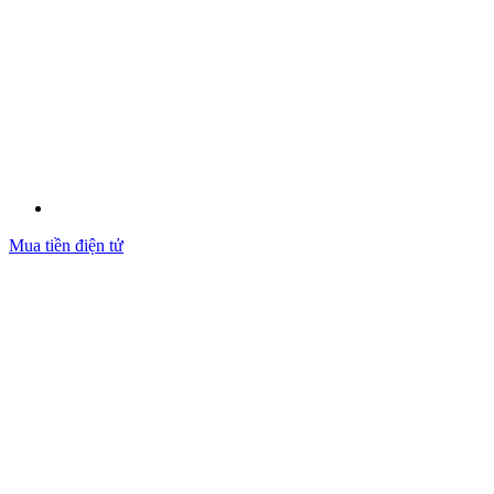
Mua tiền điện tử