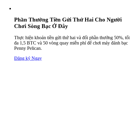
Phần Thưởng Tiền Gửi Thứ Hai Cho Người
Chơi Sòng Bạc Ở Đây
Thực hiện khoản tiền gửi thứ hai và đổi phần thưởng 50%, tối
đa 1,5 BTC và 50 vòng quay miễn phí để chơi máy đánh bạc
Penny Pelican.
Đăng ký Ngay