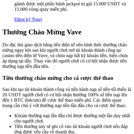
giành được một phần bánh jackpot trị giá 15.000 USDT và
15.000 vòng quay miễn phí.
Đăng ký Ngay
Thưởng Chào Mừng Vave
Do đặc thù giao dịch bằng tiền điện tử nên hình thức thưởng chào
mừng ngay khi sau khi người chơi mở tài khoản thành công tại
casino tiền điện tử Vave, và chưa nạp bất kỳ khoản tiền, hiện chưa
áp dụng tại đây. Thay vào đó người chơi có cơ hội nhận được tiền
thưởng nạp tiền đầu tiên.
Tiền thưởng chào mừng cho cá cược thể thao
Sau khi tạo tài khoản thành công và tiến hành nạp số tiền tối thiểu là
20 USDT người chơi có cơ hội nhận thưởng 100% số tiền nạp lên
đến 1 BTC (bitcoin) để cược thể thao miễn phí. Các điểm quan
trọng cần chú ý với thưởng nạp tiền lần đầu cho cá cược thể thao:
Khoản thưởng nạp lần đầu chỉ được thưởng một lần duy nhất
cho người chơi.
Tiền thưởng này sẽ ghi có vào tài khoản người chơi nếu đáp
ứng được yêu cầu về doanh thu.