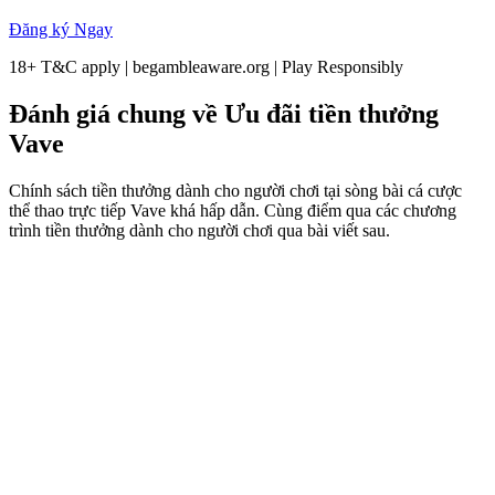
Đăng ký Ngay
18+ T&C apply | begambleaware.org | Play Responsibly
Đánh giá chung về Ưu đãi tiền thưởng
Vave
Chính sách tiền thưởng dành cho người chơi tại sòng bài cá cược
thể thao trực tiếp Vave khá hấp dẫn. Cùng điểm qua các chương
trình tiền thưởng dành cho người chơi qua bài viết sau.