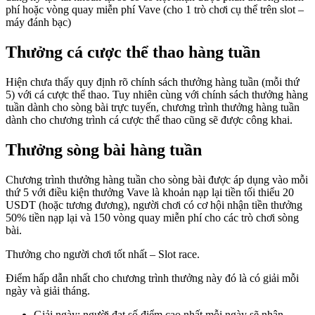
phí hoặc vòng quay miễn phí Vave (cho 1 trò chơi cụ thể trên slot –
máy đánh bạc)
Thưởng cá cược thể thao hàng tuần
Hiện chưa thấy quy định rõ chính sách thưởng hàng tuần (mỗi thứ
5) với cá cược thể thao. Tuy nhiên cùng với chính sách thưởng hàng
tuần dành cho sòng bài trực tuyến, chương trình thưởng hàng tuần
dành cho chương trình cá cược thể thao cũng sẽ được công khai.
Thưởng sòng bài hàng tuần
Chương trình thưởng hàng tuần cho sòng bài được áp dụng vào mỗi
thứ 5 với điều kiện thưởng Vave là khoản nạp lại tiền tối thiểu 20
USDT (hoặc tương đương), người chơi có cơ hội nhận tiền thưởng
50% tiền nạp lại và 150 vòng quay miễn phí cho các trò chơi sòng
bài.
Thưởng cho người chơi tốt nhất – Slot race.
Điểm hấp dẫn nhất cho chương trình thưởng này đó là có giải mỗi
ngày và giải tháng.
Giải ngày: người đạt số điểm cao nhất mỗi ngày sẽ nhận