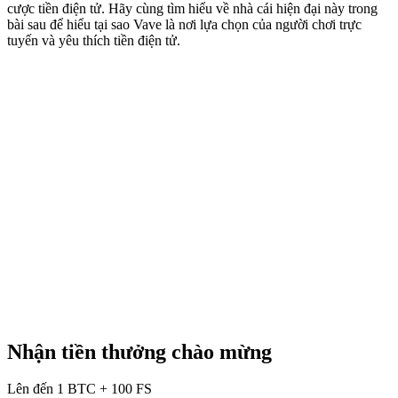
cược tiền điện tử. Hãy cùng tìm hiểu về nhà cái hiện đại này trong
bài sau để hiểu tại sao Vave là nơi lựa chọn của người chơi trực
tuyến và yêu thích tiền điện tử.
Nhận tiền thưởng chào mừng
Lên đến 1 BTC + 100 FS