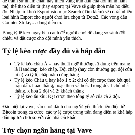
để tránh sự nhàm chán hay thiếu vắng trận đấu của đội mình hâm
mộ, thể thao điện tử (hay esport) tại Vave sẽ giúp thoả mãn họ điều
đó. Nhập từ khoá Esport vào mục Search (Tìm kiếm) sẽ có rất nhiều
loại hình Esport cho người chơi lựa chọn từ Dota2, Các vòng đấu
Counter Strike,… đang diễn ra.
Bảng tỷ lệ kèo ngay bên cạnh để người chơi dễ dàng so sánh đối
chiếu và đặt cược cho đội mình yêu thích.
Tỷ lệ kèo cược đầy đủ và hấp dẫn
Tỷ lệ kèo châu Á – hay thuật ngữ thường sử dụng trên mạng
là Handicap, kèo chấp. Đội chấp (hay còn thường gọi đội cửa
trên) và tỷ lệ chấp nằm cùng hàng.
Tỷ lệ kèo Châu u hay kèo 1 x 2: chỉ có đặt cược theo kết quả
trận đấu: hoặc thắng, hoặc thua và hoà. Trong đó: 1 chủ nhà
thắng, x hoà 2 đội và 2: khách thắng
Tỷ lệ kèo tài xỉu: Đặt cược theo tổng tỷ số của cả 2 đội.
Đặc biệt tại vave, sân chơi dành cho người yêu thích tiền điện tử
Bitcoin trong cá cược, các tỷ lệ cược trong trận đang diễn ra khá hấp
dẫn người chơi so với các nhà cái khác
Tùy chọn ngân hàng tại Vave