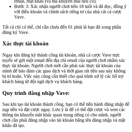
email, mật khẩu (và mã khuyến mãi nếu có).
Bước 3: Xác nhận người chơi trên 18 tuổi và đã đọc, đồng ý
với điều khoản và chính sách riêng tư của nhà cái cá cược
Vave.
Tất cả chỉ có thế, chỉ cần chưa đến 01 phút là bạn đã xong phần
đăng ký Vave.
Xác thực tài khoản
Ngay khi đăng ký thành công tài khoản, nhà cá cược Vave trực
tuyến sẽ gửi một email đến địa chỉ email của người chơi nhằm xác
thực tài khoản. Người chơi mới cần phải xác thực tài khoản của
mình để bảo đảm các giao dịch và thời gian rút tiền sau này không
bị trì hoãn. Việc này cũng cần thiết cho quá trình xử lý các hỗ trợ
khách hàng từ đội ngũ dịch vụ khách hàng.
Quy trình đăng nhập Vave:
Sau khi tạo tài khoản thành công, bạn có thể tiến hành đăng nhập để
nạp tiền và đặt cược ngay. Lưu ý là để có thể đặt cược và xem các
thông tin khuyến mãi khác quan trọng riêng có cho mình, người
chơi cần phải đăng nhập vào tài khoản bằng tên đăng nhập và mật
khẩu đã tạo.