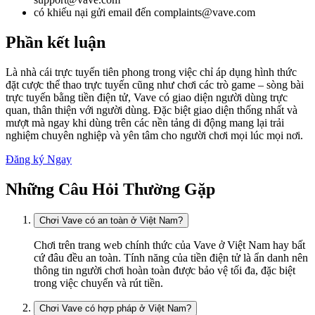
có khiếu nại gửi email đến complaints@vave.com
Phần kết luận
Là nhà cái trực tuyến tiên phong trong việc chỉ áp dụng hình thức
đặt cược thể thao trực tuyến cũng như chơi các trò game – sòng bài
trực tuyến bằng tiền điện tử, Vave có giao diện người dùng trực
quan, thân thiện với người dùng. Đặc biệt giao diện thống nhất và
mượt mà ngay khi dùng trên các nền tảng di động mang lại trải
nghiệm chuyên nghiệp và yên tâm cho người chơi mọi lúc mọi nơi.
Đăng ký Ngay
Những Câu Hỏi Thường Gặp
Chơi Vave có an toàn ở Việt Nam?
Chơi trên trang web chính thức của Vave ở Việt Nam hay bất
cứ đâu đều an toàn. Tính năng của tiền điện tử là ẩn danh nên
thông tin người chơi hoàn toàn được bảo vệ tối đa, đặc biệt
trong việc chuyển và rút tiền.
Chơi Vave có hợp pháp ở Việt Nam?