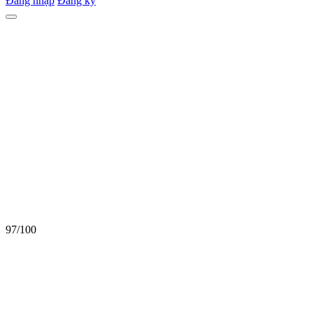
Đăng nhập
Đăng ký
97
/
100